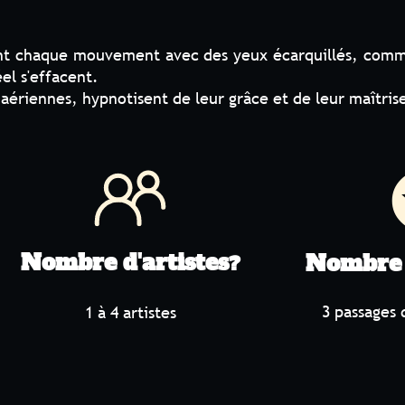
mouvement avec des yeux écarquillés, comme pris dans 
t.
pnotisent de leur grâce et de leur maîtrise.
stars
e d'artistes
Nombre de pass
?
3 passages de 5 à 10 mi
1 à 4 artistes