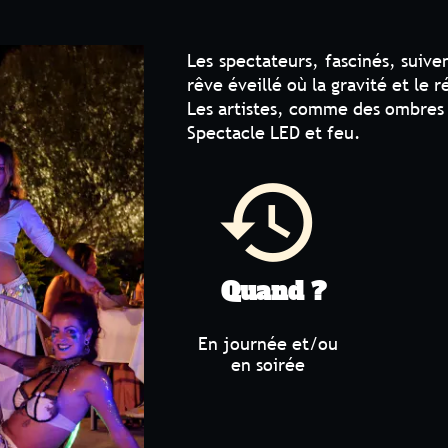
Les spectateurs, fascinés, suivent chaque 
rêve éveillé où la gravité et le réel s'effacen
Les artistes, comme des ombres aériennes, hy
Spectacle LED et feu.
history
Nombr
Quand ?
En journée et/ou
en soirée