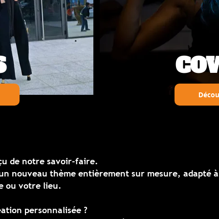
COW-BOY
Découvrir le thème
-faire
.
e entièrement sur mesure, adapté à
ée ?