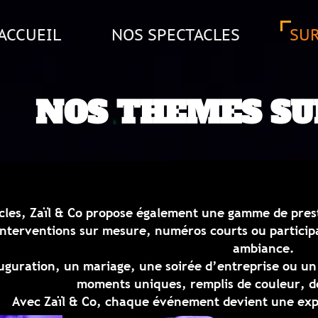
NOS SPECTACLES
SUR-MESURE
 THEMES SUR-ME
ropose également une
gamme de prestations artistique
 mesure, numéros courts ou participatifs… Nous adapto
ambiance.
age, une soirée d’entreprise ou un festival, nos arti
nts uniques
, remplis de couleur, de lumière et de po
,
chaque événement devient une expérience artistique 