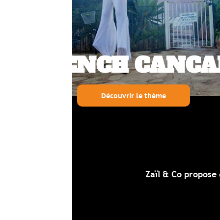
ENCH CANCAN
Découvrir le thème
Les un
Zaïl & Co propose de
nombreux autr
Env