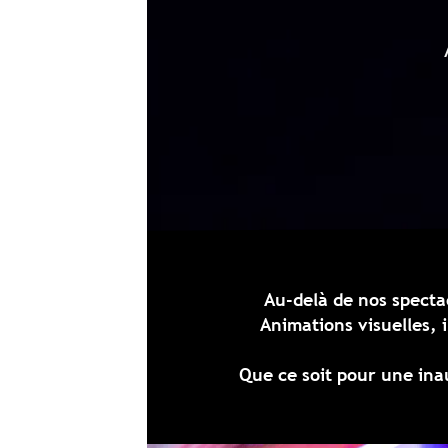
ACCUEIL
NOS
Au-delà de nos spectacles, Zaïl & Co p
Animations visuelles, interventions sur
Que ce soit pour une inauguration, un mari
mome
Avec Zaïl & Co